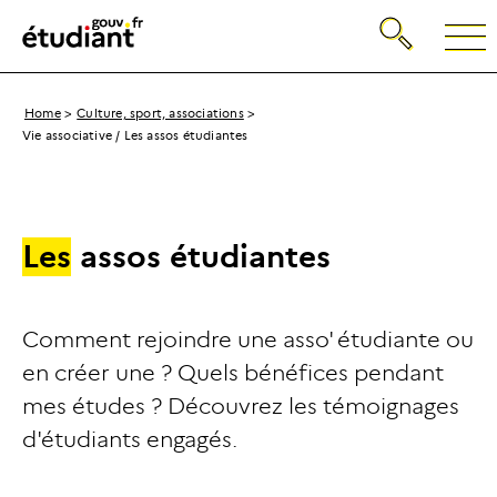
Gestion de vos préférences sur les cookies
Search
Back
to
the
homepage
Breadcrumb
Home
Culture, sport, associations
Vie associative / Les assos étudiantes
L
e
s
a
s
s
o
s
é
t
u
d
i
a
n
t
e
s
Comment rejoindre une asso' étudiante ou
en créer une ? Quels bénéfices pendant
mes études ? Découvrez les témoignages
d'étudiants engagés.