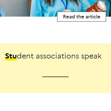
Read the article
S
t
u
d
e
n
t
a
s
s
o
c
i
a
t
i
o
n
s
s
p
e
a
k