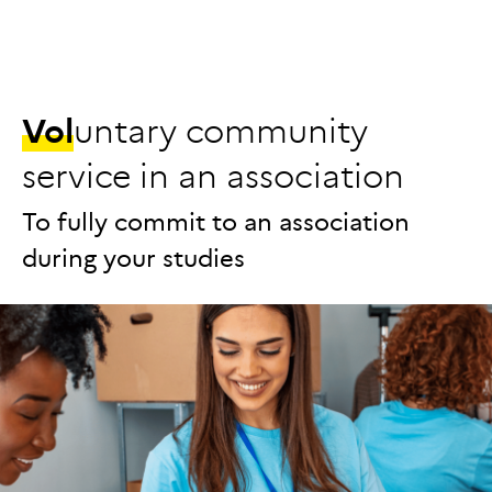
V
o
l
u
n
t
a
r
y
c
o
m
m
u
n
i
t
y
s
e
r
v
i
c
e
i
n
a
n
a
s
s
o
c
i
a
t
i
o
n
To fully commit to an association
during your studies