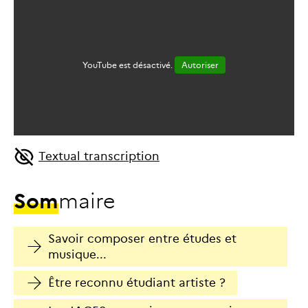
YouTube est désactivé.
Autoriser
Textual transcription
S
o
m
m
a
i
r
e
Savoir composer entre études et
musique...
Être reconnu étudiant artiste ?