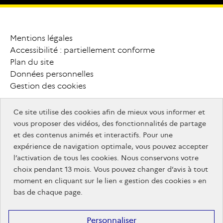
monmaster.gouv.fr
MesServices.etudiant.gouv.fr
campusfrance.org
Mentions légales
P
i
e
d
Accessibilité : partiellement conforme
MesServices.etudiant.gouv.fr
Plan du site
d
e
Données personnelles
Gestion des cookies
p
a
g
e
Ce site utilise des cookies afin de mieux vous informer et
info.gouv.fr
F
o
o
t
e
r
vous proposer des vidéos, des fonctionnalités de partage
info.gouv.fr
service-public.gouv.fr
et des contenus animés et interactifs. Pour une
service-
legifrance.gouv.fr
a
u
t
r
e
s
expérience de navigation optimale, vous pouvez accepter
legifrance.gouv.fr
public.gouv.fr
data.gouv.fr
l’activation de tous les cookies. Nous conservons votre
s
i
t
e
s
choix pendant 13 mois. Vous pouvez changer d’avis à tout
service-
info.gouv.fr
moment en cliquant sur le lien « gestion des cookies » en
public.gouv.fr
bas de chaque page.
info.gouv.fr
Personnaliser