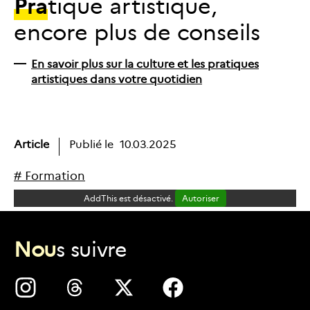
Pra
tique artistique,
encore plus de conseils
En savoir plus sur la culture et les pratiques
artistiques dans votre quotidien
Article
Publié le
10.03.2025
#
F
o
r
m
a
t
i
o
n
AddThis est désactivé.
Autoriser
N
o
u
s
s
u
i
v
r
e
Nous
Nous
Nous
Nous
suivre
suivre
suivre
suivre