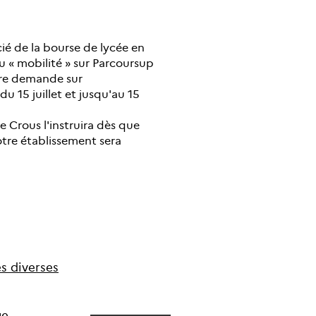
ié de la bourse de lycée en
« mobilité » sur Parcoursup
tre demande sur
du 15 juillet et jusqu'au 15
 Crous l'instruira dès que
otre établissement sera
e
s
d
i
v
e
r
s
e
s
u
e