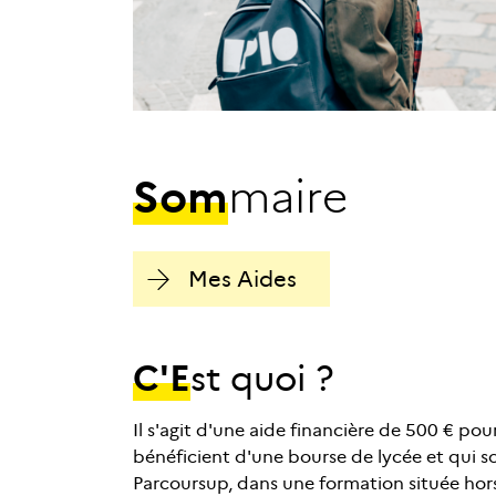
S
o
m
m
a
i
r
e
Mes Aides
C'e
st quoi ?
Il s'agit d'une aide financière de 500 € pou
bénéficient d'une bourse de lycée et qui sou
Parcoursup, dans une formation située hor