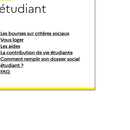
é
t
u
d
i
a
n
t
Les bourses sur critères sociaux
Vous loger
Les aides
La contribution de vie étudiante
Comment remplir son dossier social
étudiant ?
FAQ