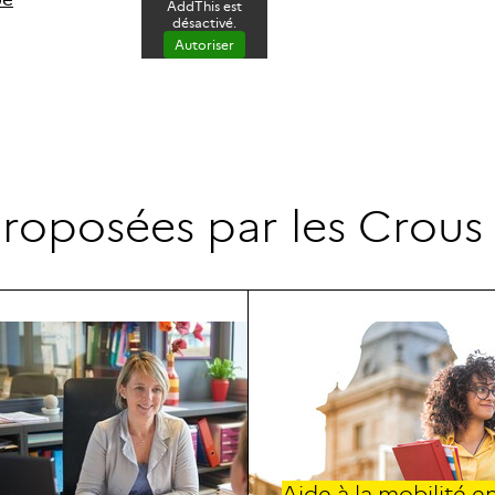
AddThis est
désactivé.
Autoriser
p
r
o
p
o
s
é
e
s
p
a
r
l
e
s
C
r
o
u
s
Aid
e à la mobilité e