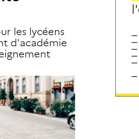
l
'
ur les lycéens
ent d'académie
seignement