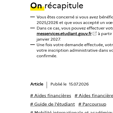
On
récapitule
Vous êtes concerné si vous avez bénéfic
2025/2026 et que vous accepté un vœu 
Dans ce cas, vous pouvez effectuer vo
messervices.etudiant.gouv.fr
à partir 
janvier 2027.
Une fois votre demande effectuée, votre
votre inscription administrative dans v
confirmée.
Article
Publié le
15.07.2026
#
A
i
d
e
s
f
i
n
a
n
c
i
è
r
e
s
#
A
i
d
e
s
f
i
n
a
n
c
i
è
r
#
G
u
i
d
e
d
e
l
'
é
t
u
d
i
a
n
t
#
P
a
r
c
o
u
r
s
u
p
#
M
o
b
i
l
i
t
é
i
n
t
e
r
n
a
t
i
o
n
a
l
e
e
t
a
c
a
d
é
m
i
q