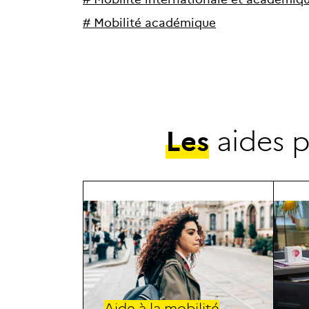
#
M
o
b
i
l
i
t
é
a
c
a
d
é
m
i
q
u
e
L
e
s
a
i
d
e
s
Aid
e à la mobilité