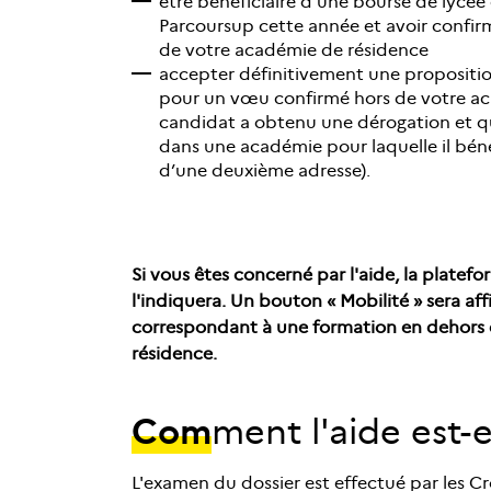
être bénéficiaire d'une bourse de lycée 
Parcoursup cette année et avoir confi
de votre académie de résidence
accepter définitivement une propositio
pour un vœu confirmé hors de votre aca
candidat a obtenu une dérogation et qu
dans une académie pour laquelle il béné
d’une deuxième adresse).
Si vous êtes concerné par l'aide, la plate
l'indiquera. Un bouton « Mobilité » sera a
correspondant à une formation en dehors
résidence.
Com
ment l'aide est-e
L'examen du dossier est effectué par les C