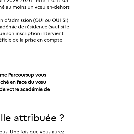
en 2025-2026 - être inscrit sur
rmé au moins un vœu en-dehors
n d'admission (OUI ou OUI-SI)
démie de résidence (sauf si le
e son inscription intervient
ficie de la prise en compte
forme Parcoursup vous
ffiché en face du vœu
 de votre académie de
lle attribuée ?
rous. Une fois que vous aurez