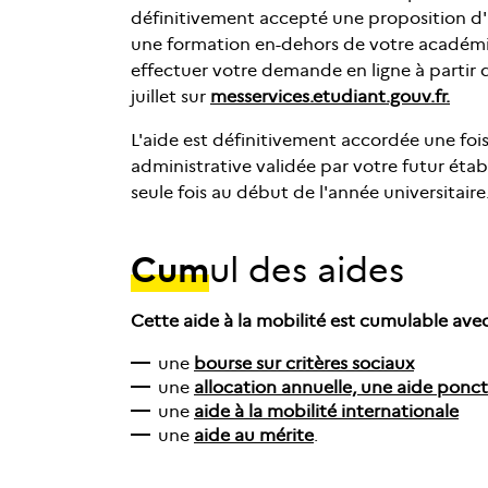
définitivement accepté une proposition d'
une formation en-dehors de votre académi
effectuer votre demande en ligne à partir 
juillet sur
messervices.etudiant.gouv.fr.
L'aide est définitivement accordée une fois
administrative validée par votre futur étab
seule fois au début de l'année universitaire
Cum
ul des aides
Cette aide à la mobilité est cumulable avec
une
bourse sur critères sociaux
une
allocation annuelle, une aide ponct
une
aide à la mobilité internationale
une
aide au mérite
.