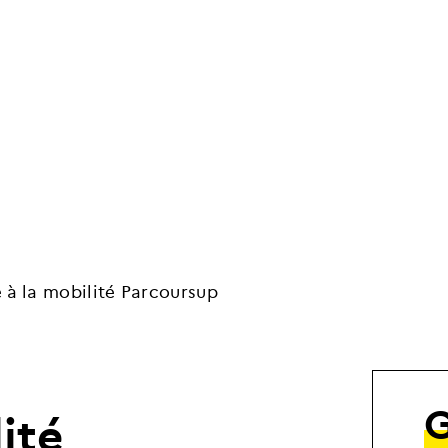
 à la mobilité Parcoursup
l
i
t
é