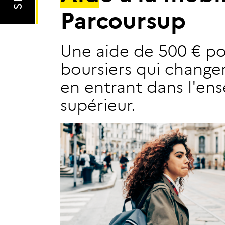
P
a
r
c
o
u
r
s
u
p
Une aide de 500 € po
boursiers qui chang
en entrant dans l'en
supérieur.