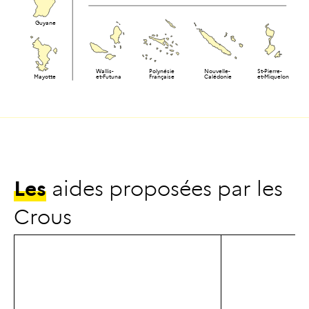
Guyane
Wallis-
Polynésie
Nouvelle-
St-Pierre-
Mayotte
et-Futuna
Française
Calédonie
et-Miquelon
L
e
s
a
i
d
e
s
p
r
o
p
o
s
é
e
s
p
a
r
l
e
s
C
r
o
u
s