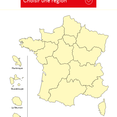
Choisir une région
Choisir
une
région
Martinique
Guadeloupe
La Réunion