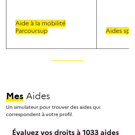
Aid
e à la mobilité
Parcoursup
Aid
es spé
M
e
s
A
i
d
e
s
Un simulateur pour trouver des aides qui
correspondent à votre profil.