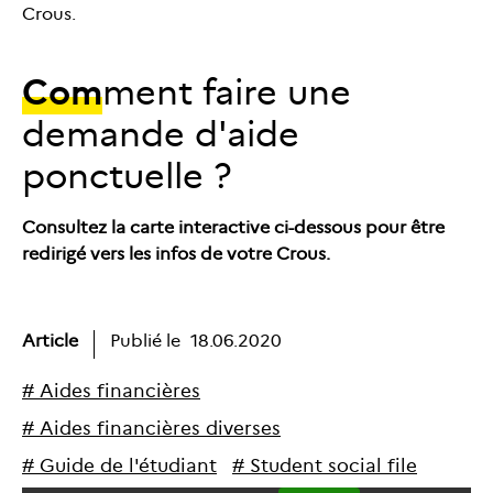
Crous.
Com
ment faire une
demande d'aide
ponctuelle ?
Consultez la carte interactive ci-dessous pour être
redirigé vers les infos de votre Crous.
Article
Publié le
18.06.2020
#
A
i
d
e
s
f
i
n
a
n
c
i
è
r
e
s
#
A
i
d
e
s
f
i
n
a
n
c
i
è
r
e
s
d
i
v
e
r
s
e
s
#
G
u
i
d
e
d
e
l
'
é
t
u
d
i
a
n
t
#
S
t
u
d
e
n
t
s
o
c
i
a
l
f
i
l
e