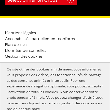
Sélectionner un Crous
monmaster.gouv.fr
MesServices.etudiant.gouv.fr
onisep.fr
campusfrance.org
monmaster.gouv.fr
MesServices.etudiant.gouv.fr
campusfrance.org
Mentions légales
P
i
e
d
Accessibilité : partiellement conforme
MesServices.etudiant.gouv.fr
Plan du site
d
e
Données personnelles
Gestion des cookies
p
a
g
e
Ce site utilise des cookies afin de mieux vous informer et
info.gouv.fr
F
o
o
t
e
r
vous proposer des vidéos, des fonctionnalités de partage
info.gouv.fr
service-public.gouv.fr
et des contenus animés et interactifs. Pour une
service-
legifrance.gouv.fr
a
u
t
r
e
s
expérience de navigation optimale, vous pouvez accepter
legifrance.gouv.fr
public.gouv.fr
data.gouv.fr
l’activation de tous les cookies. Nous conservons votre
s
i
t
e
s
choix pendant 13 mois. Vous pouvez changer d’avis à tout
service-
info.gouv.fr
moment en cliquant sur le lien « gestion des cookies » en
public.gouv.fr
bas de chaque page.