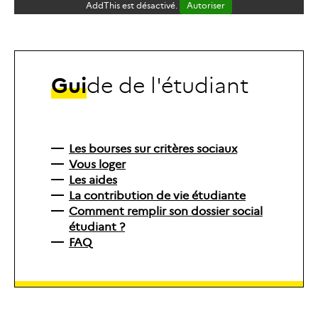
AddThis est désactivé.
Autoriser
G
u
i
d
e
d
e
l
'
é
t
u
d
i
a
n
t
Les bourses sur critères sociaux
Vous loger
Les aides
La contribution de vie étudiante
Comment remplir son dossier social
étudiant ?
FAQ