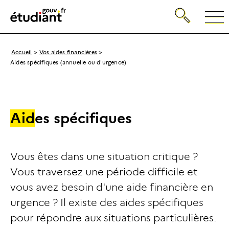
Gestion de vos préférences sur les cookies
Recherche
Retour
à
la
page
Breadcrumb
Accueil
Vos aides financières
d'accueil
Aides spécifiques (annuelle ou d'urgence)
A
i
d
e
s
s
p
é
c
i
f
i
q
u
e
s
Vous êtes dans une situation critique ?
Vous traversez une période difficile et
vous avez besoin d'une aide financière en
urgence ? Il existe des aides spécifiques
pour répondre aux situations particulières.