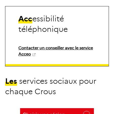
A
c
c
e
s
s
i
b
i
l
i
t
é
t
é
l
é
p
h
o
n
i
q
u
e
Contacter un conseiller avec le service
Acceo
L
e
s
s
e
r
v
i
c
e
s
s
o
c
i
a
u
x
p
o
u
r
c
h
a
q
u
e
C
r
o
u
s