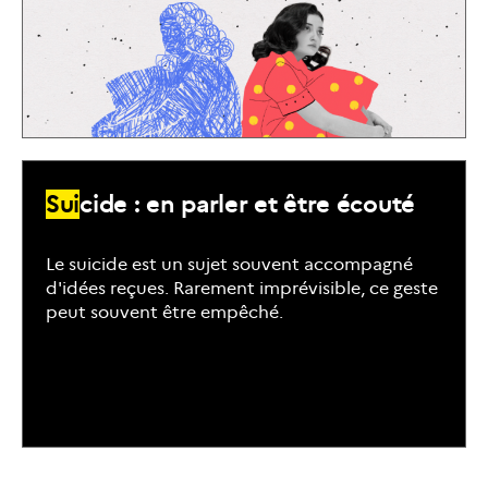
S
u
i
c
i
d
e
:
e
n
p
a
r
l
e
r
e
t
ê
t
r
e
é
c
o
u
t
é
Le suicide est un sujet souvent accompagné
d'idées reçues. Rarement imprévisible, ce geste
peut souvent être empêché.