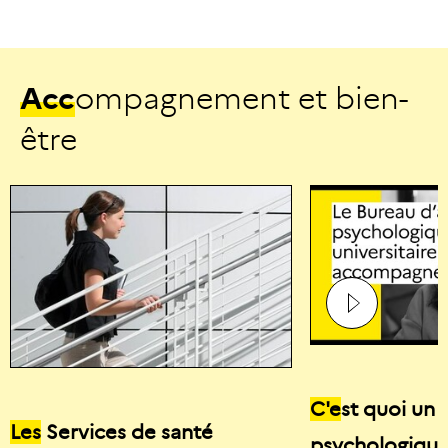
A
c
c
o
m
p
a
g
n
e
m
e
n
t
e
t
b
i
e
n
-
ê
t
r
e
C'e
st quoi un 
Les
Services de santé
psychologique 