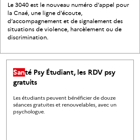
Le 3040 est le nouveau numéro d’appel pour
la Cnaé, une ligne d’écoute,
d’accompagnement et de signalement des
situations de violence, harcèlement ou de
discrimination.
S
a
n
t
é
P
s
y
É
t
u
d
i
a
n
t
,
l
e
s
R
D
V
p
s
y
g
r
a
t
u
i
t
s
Les étudiants peuvent bénéficier de douze
séances gratuites et renouvelables, avec un
psychologue.