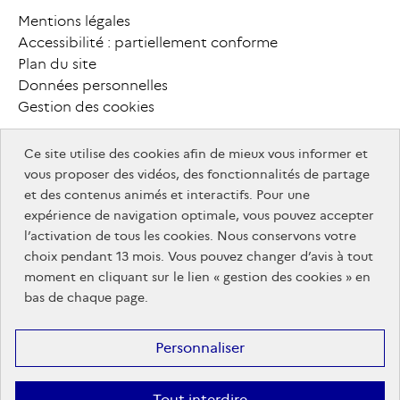
campusfrance.org
Mentions légales
P
i
e
d
Accessibilité : partiellement conforme
MesServices.etudiant.gouv.fr
Plan du site
d
e
Données personnelles
Gestion des cookies
p
a
g
e
Ce site utilise des cookies afin de mieux vous informer et
info.gouv.fr
F
o
o
t
e
r
vous proposer des vidéos, des fonctionnalités de partage
info.gouv.fr
service-public.gouv.fr
et des contenus animés et interactifs. Pour une
service-
legifrance.gouv.fr
a
u
t
r
e
s
expérience de navigation optimale, vous pouvez accepter
legifrance.gouv.fr
public.gouv.fr
data.gouv.fr
l’activation de tous les cookies. Nous conservons votre
s
i
t
e
s
choix pendant 13 mois. Vous pouvez changer d’avis à tout
service-
info.gouv.fr
moment en cliquant sur le lien « gestion des cookies » en
public.gouv.fr
bas de chaque page.
info.gouv.fr
Personnaliser
Tout interdire