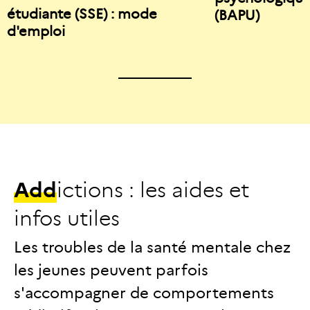
étudiante (SSE) : mode
(BAPU)
d'emploi
A
d
d
i
c
t
i
o
n
s
:
l
e
s
a
i
d
e
s
e
t
i
n
f
o
s
u
t
i
l
e
s
Les troubles de la santé mentale chez
les jeunes peuvent parfois
s'accompagner de comportements