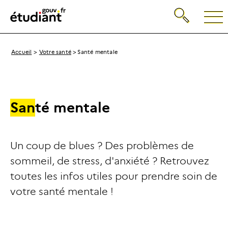
Gestion de vos préférences sur les cookies
Recherche
Retour
à
la
page
Breadcrumb
Accueil
Votre santé
Santé mentale
d'accueil
S
a
n
t
é
m
e
n
t
a
l
e
Un coup de blues ? Des problèmes de
sommeil, de stress, d'anxiété ? Retrouvez
toutes les infos utiles pour prendre soin de
votre santé mentale !