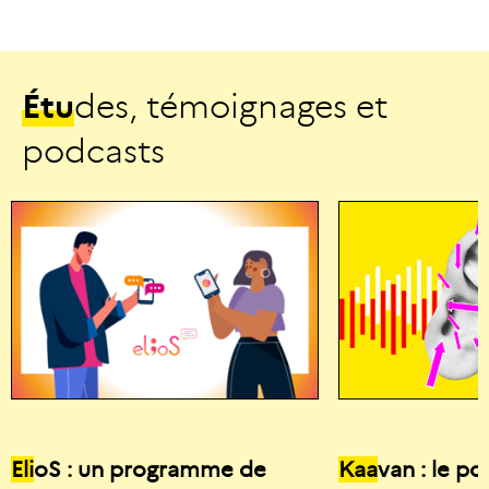
É
t
u
d
e
s
,
t
é
m
o
i
g
n
a
g
e
s
e
t
p
o
d
c
a
s
t
s
Eli
oS : un programme de
Kaa
van : le p