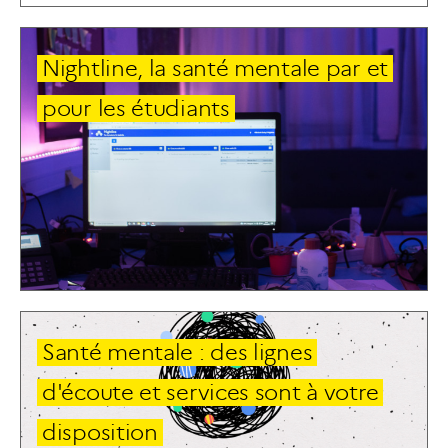
N
i
g
h
t
l
i
n
e
,
l
a
s
a
n
t
é
m
e
n
t
a
l
e
p
a
r
e
t
p
o
u
r
l
e
s
é
t
u
d
i
a
n
t
s
S
a
n
t
é
m
e
n
t
a
l
e
:
d
e
s
l
i
g
n
e
s
d
'
é
c
o
u
t
e
e
t
s
e
r
v
i
c
e
s
s
o
n
t
à
v
o
t
r
e
d
i
s
p
o
s
i
t
i
o
n