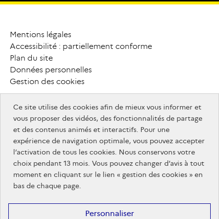
monmaster.gouv.fr
MesServices.etudiant.gouv.fr
campusfrance.org
Mentions légales
P
i
e
d
Accessibilité : partiellement conforme
MesServices.etudiant.gouv.fr
Plan du site
d
e
Données personnelles
Gestion des cookies
p
a
g
e
Ce site utilise des cookies afin de mieux vous informer et
info.gouv.fr
F
o
o
t
e
r
vous proposer des vidéos, des fonctionnalités de partage
info.gouv.fr
service-public.gouv.fr
et des contenus animés et interactifs. Pour une
service-
legifrance.gouv.fr
a
u
t
r
e
s
expérience de navigation optimale, vous pouvez accepter
legifrance.gouv.fr
public.gouv.fr
data.gouv.fr
l’activation de tous les cookies. Nous conservons votre
s
i
t
e
s
choix pendant 13 mois. Vous pouvez changer d’avis à tout
service-
info.gouv.fr
moment en cliquant sur le lien « gestion des cookies » en
public.gouv.fr
bas de chaque page.
info.gouv.fr
Personnaliser