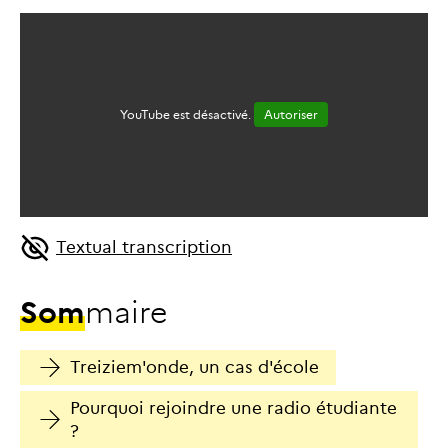
YouTube est désactivé.
Autoriser
Textual transcription
S
o
m
m
a
i
r
e
Treiziem'onde, un cas d'école
Pourquoi rejoindre une radio étudiante
?