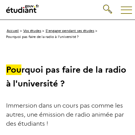
Gestion de vos préférences sur les cookies
Recherche
Retour
à
la
page
Breadcrumb
Accueil
Vos études
S'engager pendant ses études
d'accueil
Pourquoi pas faire de la radio à l'université ?
P
o
u
r
q
u
o
i
p
a
s
f
a
i
r
e
d
e
l
a
r
a
d
i
o
à
l
'
u
n
i
v
e
r
s
i
t
é
?
Immersion dans un cours pas comme les
autres, une émission de radio animée par
des étudiants !