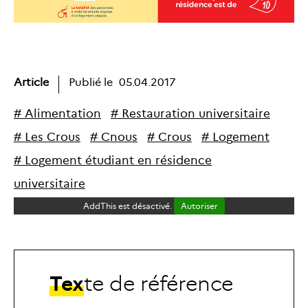
Article
Publié le
05.04.2017
#
A
l
i
m
e
n
t
a
t
i
o
n
#
R
e
s
t
a
u
r
a
t
i
o
n
u
n
i
v
e
r
s
i
t
a
i
r
e
#
L
e
s
C
r
o
u
s
#
C
n
o
u
s
#
C
r
o
u
s
#
L
o
g
e
m
e
n
t
#
L
o
g
e
m
e
n
t
é
t
u
d
i
a
n
t
e
n
r
é
s
i
d
e
n
c
e
u
n
i
v
e
r
s
i
t
a
i
r
e
AddThis est désactivé.
Autoriser
T
e
x
t
e
d
e
r
é
f
é
r
e
n
c
e