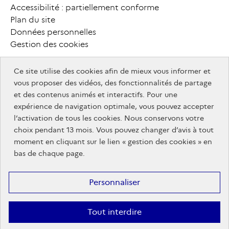
P
i
e
d
Accessibilité : partiellement conforme
MesServices.etudiant.gouv.fr
Plan du site
d
e
Données personnelles
Gestion des cookies
p
a
g
e
Ce site utilise des cookies afin de mieux vous informer et
info.gouv.fr
F
o
o
t
e
r
vous proposer des vidéos, des fonctionnalités de partage
info.gouv.fr
service-public.gouv.fr
et des contenus animés et interactifs. Pour une
service-
legifrance.gouv.fr
a
u
t
r
e
s
expérience de navigation optimale, vous pouvez accepter
legifrance.gouv.fr
public.gouv.fr
data.gouv.fr
l’activation de tous les cookies. Nous conservons votre
s
i
t
e
s
choix pendant 13 mois. Vous pouvez changer d’avis à tout
service-
info.gouv.fr
moment en cliquant sur le lien « gestion des cookies » en
public.gouv.fr
bas de chaque page.
info.gouv.fr
Personnaliser
Tout interdire