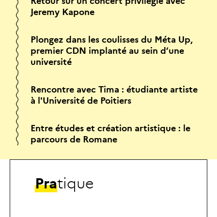
Retour sur un concert privilégié avec
Jeremy Kapone
Plongez dans les coulisses du Méta Up,
premier CDN implanté au sein d’une
université
Rencontre avec Tima : étudiante artiste
à l'Université de Poitiers
Entre études et création artistique : le
parcours de Romane
P
r
a
t
i
q
u
e