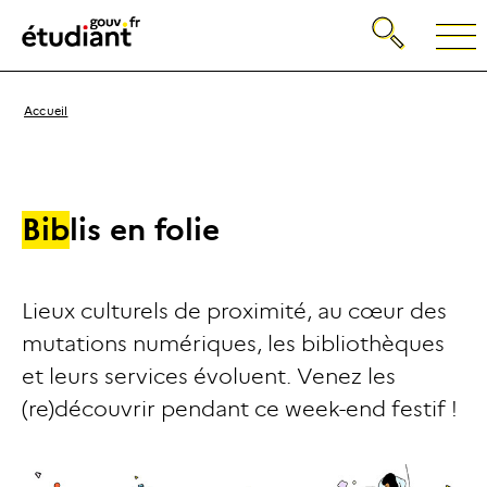
Gestion de vos préférences sur les cookies
Recherche
Retour
à
la
page
Breadcrumb
Accueil
d'accueil
B
i
b
l
i
s
e
n
f
o
l
i
e
Lieux culturels de proximité, au cœur des
mutations numériques, les bibliothèques
et leurs services évoluent. Venez les
(re)découvrir pendant ce week-end festif !