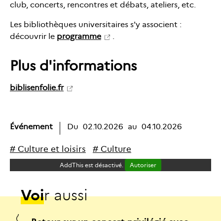
club, concerts, rencontres et débats, ateliers, etc.
Les bibliothèques universitaires s'y associent :
découvrir le
programme
.
Plus d'informations
biblisenfolie.fr
Événement
Du
02.10.2026
au
04.10.2026
#
C
u
l
t
u
r
e
e
t
l
o
i
s
i
r
s
#
C
u
l
t
u
r
e
AddThis est désactivé.
Autoriser
V
o
i
r
a
u
s
s
i