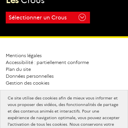
L
e
s
C
r
o
u
s
onisep.fr
pepite-
campusfrance.org
france.fr
Sélectionner un Crous
monmaster.gouv.fr
MesServices.etudiant.gouv.fr
onisep.fr
campusfrance.org
monmaster.gouv.fr
MesServices.etudiant.gouv.fr
campusfrance.org
Mentions légales
P
i
e
d
Accessibilité : partiellement conforme
MesServices.etudiant.gouv.fr
Plan du site
d
e
Données personnelles
Gestion des cookies
p
a
g
e
Ce site utilise des cookies afin de mieux vous informer et
info.gouv.fr
F
o
o
t
e
r
vous proposer des vidéos, des fonctionnalités de partage
info.gouv.fr
service-public.gouv.fr
et des contenus animés et interactifs. Pour une
service-
legifrance.gouv.fr
a
u
t
r
e
s
expérience de navigation optimale, vous pouvez accepter
legifrance.gouv.fr
public.gouv.fr
data.gouv.fr
l’activation de tous les cookies. Nous conservons votre