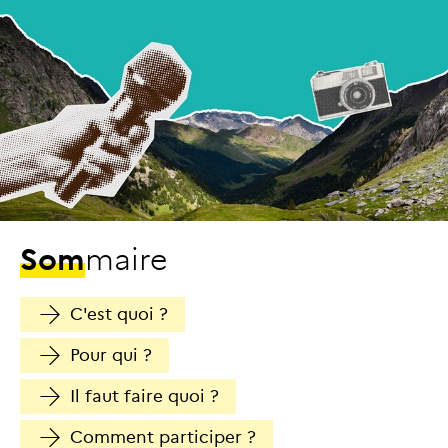
S
o
m
m
a
i
r
e
C'est quoi ?
Pour qui ?
Il faut faire quoi ?
Comment participer ?