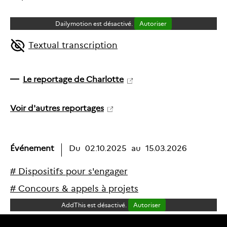
Dailymotion est désactivé.
Autoriser
Textual transcription
Le reportage de Charlotte
Voir d'autres reportages
Événement
Du
02.10.2025
au
15.03.2026
#
D
i
s
p
o
s
i
t
i
f
s
p
o
u
r
s
'
e
n
g
a
g
e
r
#
C
o
n
c
o
u
r
s
&
a
p
p
e
l
s
à
p
r
o
j
e
t
s
AddThis est désactivé.
Autoriser