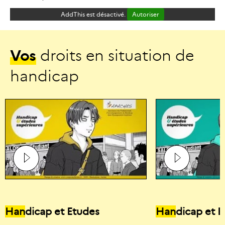
AddThis est désactivé.
Autoriser
V
o
s
d
r
o
i
t
s
e
n
s
i
t
u
a
t
i
o
n
d
e
h
a
n
d
i
c
a
p
Han
dicap et Etudes
Han
dicap et 