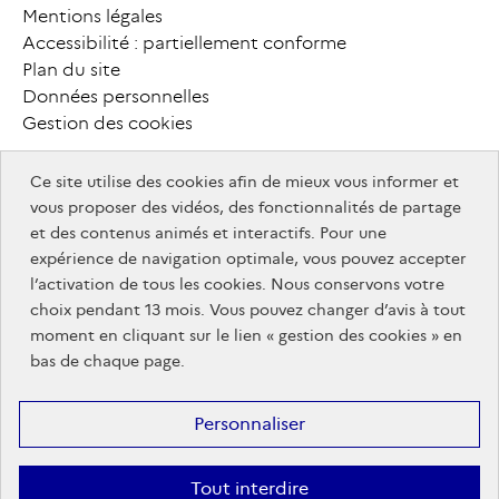
campusfrance.org
Mentions légales
P
i
e
d
Accessibilité : partiellement conforme
MesServices.etudiant.gouv.fr
Plan du site
d
e
Données personnelles
Gestion des cookies
p
a
g
e
Ce site utilise des cookies afin de mieux vous informer et
info.gouv.fr
F
o
o
t
e
r
vous proposer des vidéos, des fonctionnalités de partage
info.gouv.fr
service-public.gouv.fr
et des contenus animés et interactifs. Pour une
service-
legifrance.gouv.fr
a
u
t
r
e
s
expérience de navigation optimale, vous pouvez accepter
legifrance.gouv.fr
public.gouv.fr
data.gouv.fr
l’activation de tous les cookies. Nous conservons votre
s
i
t
e
s
choix pendant 13 mois. Vous pouvez changer d’avis à tout
service-
info.gouv.fr
moment en cliquant sur le lien « gestion des cookies » en
public.gouv.fr
bas de chaque page.
info.gouv.fr
Personnaliser
Tout interdire