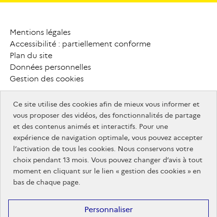
monmaster.gouv.fr
MesServices.etudiant.gouv.fr
campusfrance.org
Mentions légales
P
i
e
d
Accessibilité : partiellement conforme
MesServices.etudiant.gouv.fr
Plan du site
d
e
Données personnelles
Gestion des cookies
p
a
g
e
Ce site utilise des cookies afin de mieux vous informer et
info.gouv.fr
F
o
o
t
e
r
vous proposer des vidéos, des fonctionnalités de partage
info.gouv.fr
service-public.gouv.fr
et des contenus animés et interactifs. Pour une
service-
legifrance.gouv.fr
a
u
t
r
e
s
expérience de navigation optimale, vous pouvez accepter
legifrance.gouv.fr
public.gouv.fr
data.gouv.fr
l’activation de tous les cookies. Nous conservons votre
s
i
t
e
s
choix pendant 13 mois. Vous pouvez changer d’avis à tout
service-
info.gouv.fr
moment en cliquant sur le lien « gestion des cookies » en
public.gouv.fr
bas de chaque page.
info.gouv.fr
Personnaliser