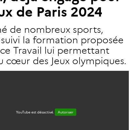
u
x
d
e
P
a
r
i
s
2
0
2
4
né de nombreux sports,
 suivi la formation proposée
ce Travail lui permettant
au cœur des Jeux olympiques.
YouTube est désactivé.
Autoriser