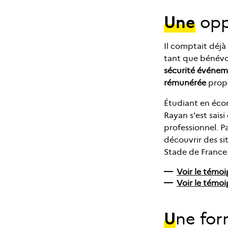
Une
opp
Il comptait déjà
tant que bénévol
sécurité événeme
rémunérée
propo
Étudiant en écon
Rayan s'est sais
professionnel. Pa
découvrir des si
Stade de France
Voir le témo
Voir le témo
U
ne for