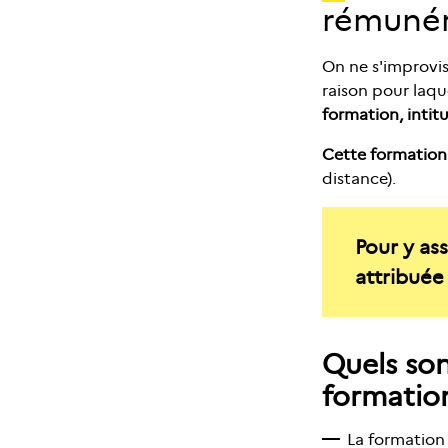
rémuné
On ne s'improvis
raison pour laqu
formation, intit
Cette formation
distance).
Pour y ass
attribuée 
Quels son
formatio
La formation 