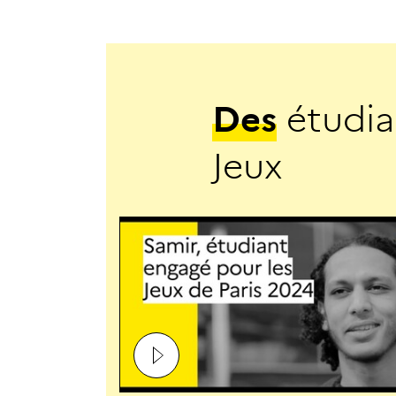
D
e
s
é
t
u
d
i
a
J
e
u
x