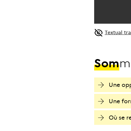
Textual tr
S
o
m
m
Une opp
Une for
Où se r