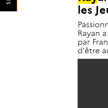
l
e
s
J
e
Passion
Rayan a
par Fran
d'être 