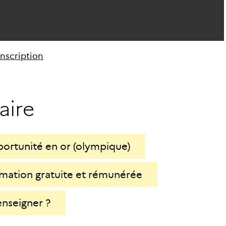
anscription
a
i
r
e
ortunité en or (olympique)
mation gratuite et rémunérée
enseigner ?