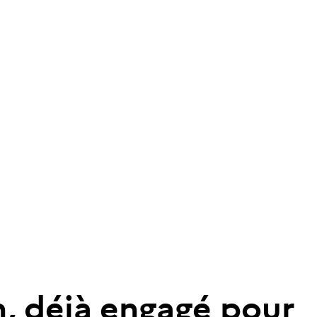
n
,
d
é
j
à
e
n
g
a
g
é
p
o
u
r