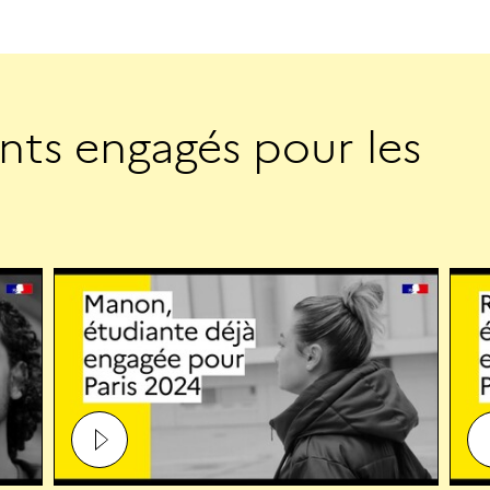
n
t
s
e
n
g
a
g
é
s
p
o
u
r
l
e
s