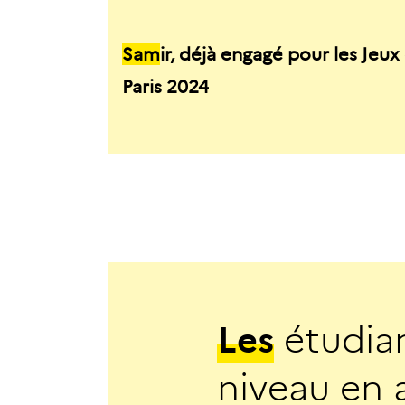
Sam
ir, déjà engagé pour les Jeux
Paris 2024
L
e
s
é
t
u
d
i
a
n
i
v
e
a
u
e
n