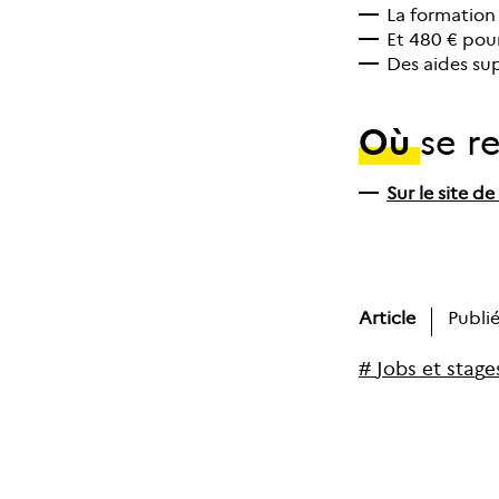
La formation
Et 480 € pour
Des aides su
Où
se r
Sur le site de
Article
Publié
#
J
o
b
s
e
t
s
t
a
g
e