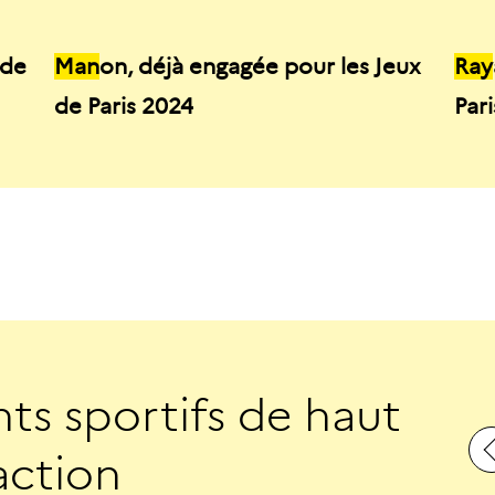
 de
Man
on, déjà engagée pour les Jeux
Ray
de Paris 2024
Par
n
t
s
s
p
o
r
t
i
f
s
d
e
h
a
u
t
a
c
t
i
o
n