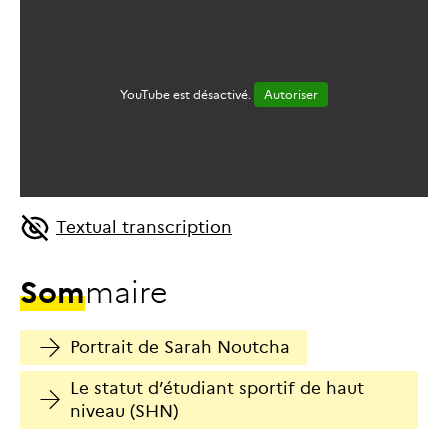
YouTube est désactivé.
Autoriser
Textual transcription
S
o
m
m
a
i
r
e
Portrait de Sarah Noutcha
Le statut d’étudiant sportif de haut
niveau (SHN)