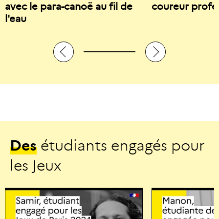
avec le para-canoë au fil de
coureur profe
l'eau
D
e
s
é
t
u
d
i
a
n
t
s
e
n
g
a
g
é
s
p
o
u
r
l
e
s
J
e
u
x