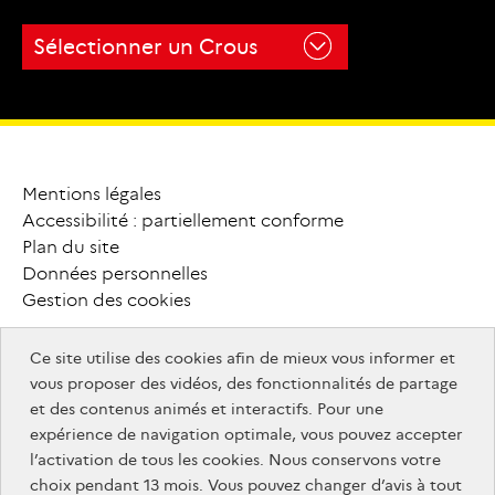
pepite-
campusfrance.org
france.fr
Sélectionner un Crous
monmaster.gouv.fr
MesServices.etudiant.gouv.fr
onisep.fr
campusfrance.org
monmaster.gouv.fr
MesServices.etudiant.gouv.fr
campusfrance.org
Mentions légales
P
i
e
d
Accessibilité : partiellement conforme
MesServices.etudiant.gouv.fr
Plan du site
d
e
Données personnelles
Gestion des cookies
p
a
g
e
Ce site utilise des cookies afin de mieux vous informer et
info.gouv.fr
F
o
o
t
e
r
vous proposer des vidéos, des fonctionnalités de partage
info.gouv.fr
service-public.gouv.fr
et des contenus animés et interactifs. Pour une
service-
legifrance.gouv.fr
a
u
t
r
e
s
expérience de navigation optimale, vous pouvez accepter
legifrance.gouv.fr
public.gouv.fr
data.gouv.fr
l’activation de tous les cookies. Nous conservons votre
s
i
t
e
s
choix pendant 13 mois. Vous pouvez changer d’avis à tout
service-
info.gouv.fr