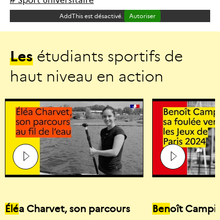
#
S
p
o
r
t
u
n
i
v
e
r
s
i
t
a
i
r
e
AddThis est désactivé.
Autoriser
L
e
s
é
t
u
d
i
a
n
t
s
s
p
o
r
t
i
f
s
d
e
h
a
u
t
n
i
v
e
a
u
e
n
a
c
t
i
o
n
Élé
a Charvet, son parcours
Ben
oît Campio