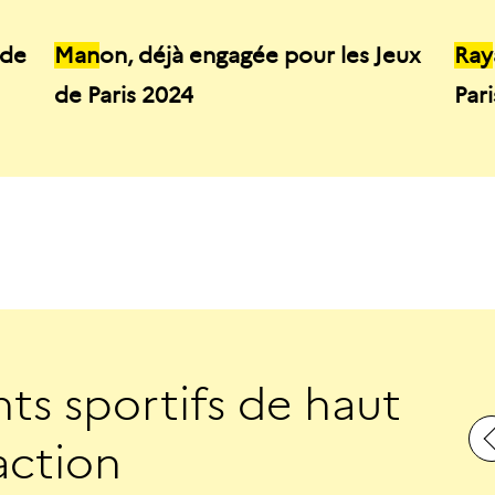
 de
Man
on, déjà engagée pour les Jeux
Ray
de Paris 2024
Par
n
t
s
s
p
o
r
t
i
f
s
d
e
h
a
u
t
a
c
t
i
o
n