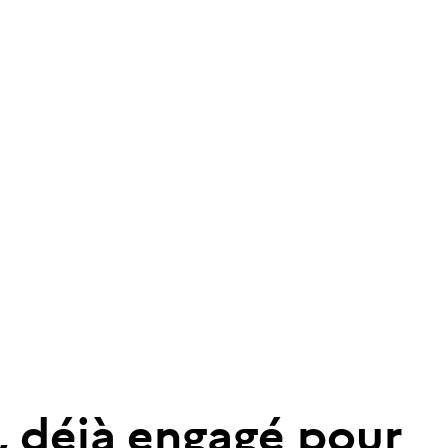
,
d
é
j
à
e
n
g
a
g
é
p
o
u
r