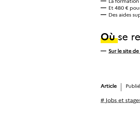
La formation
Et 480 € pour
Des aides su
Où
se r
Sur le site de
Article
Publié
#
J
o
b
s
e
t
s
t
a
g
e