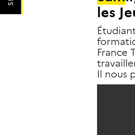
l
e
s
J
e
Étudiant
formati
France T
travaill
Il nous 