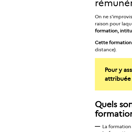
rémuné
On ne s'improvis
raison pour laqu
formation, intit
Cette formation
distance).
Pour y ass
attribuée 
Quels son
formatio
La formation 