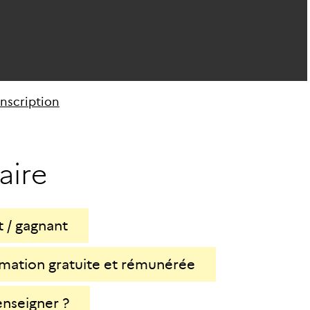
anscription
a
i
r
e
 / gagnant
mation gratuite et rémunérée
enseigner ?