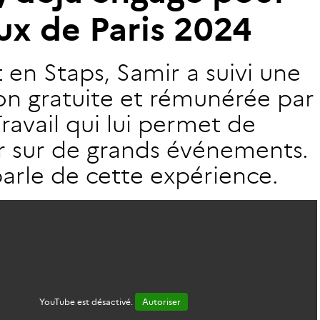
u
x
d
e
P
a
r
i
s
2
0
2
4
 en Staps, Samir a suivi une
on gratuite et rémunérée par
ravail qui lui permet de
er sur de grands événements.
parle de cette expérience.
YouTube est désactivé.
Autoriser