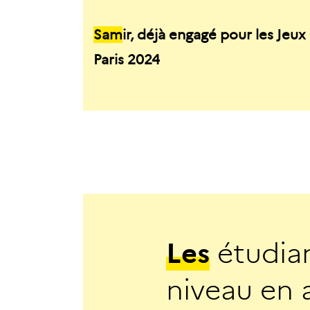
Sam
ir, déjà engagé pour les Jeux
Paris 2024
L
e
s
é
t
u
d
i
a
n
i
v
e
a
u
e
n