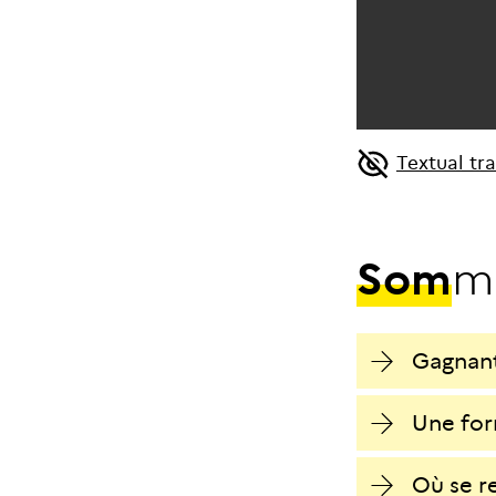
Textual tr
S
o
m
m
Gagnant
Une for
Où se r