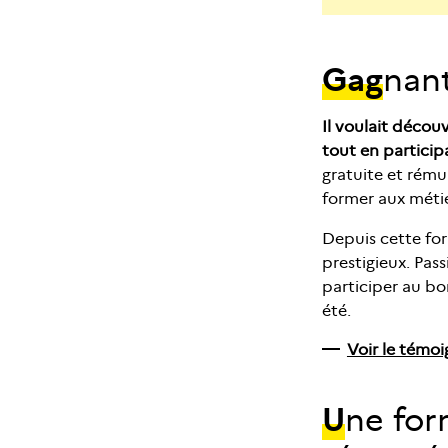
Gag
nant
Il voulait décou
tout en partici
gratuite et rému
former aux métie
Depuis cette for
prestigieux. Pass
participer au b
été.
Voir le témo
U
ne for