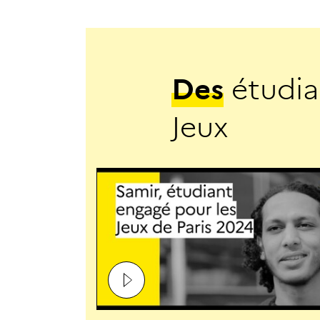
D
e
s
é
t
u
d
i
a
J
e
u
x