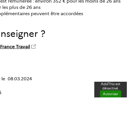
 est rémunérée : environ 352 € pour les moins de 26 ans
 les plus de 26 ans
pplémentaires peuvent être accordées
enseigner ?
 France Travail
 le
08.03.2024
AddThis est
désactivé.
s
Autoriser