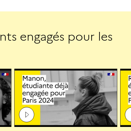
n
t
s
e
n
g
a
g
é
s
p
o
u
r
l
e
s